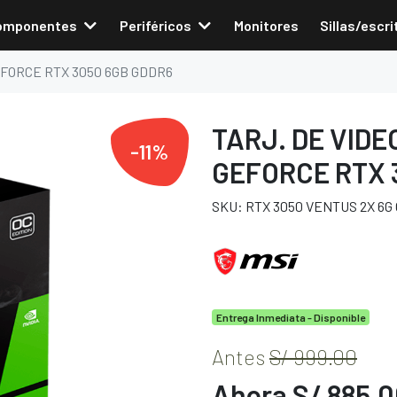
omponentes
Periféricos
Monitores
Sillas/escri
GEFORCE RTX 3050 6GB GDDR6
TARJ. DE VIDE
-11%
GEFORCE RTX 
SKU: RTX 3050 VENTUS 2X 6G
Entrega Inmediata - Disponible
Antes
S/ 999.00
Ahora S/ 885.