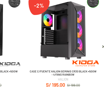
-2%
 BLACK +500W
CASE C/FUENTE HALION GEMINIS CR30 BLACK +500W
- 4 FANS RAINBOW
HALION
S/ 195.00
00
S/ 199.00