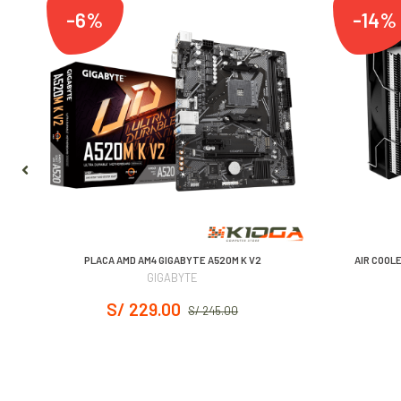
-6%
-14%
Hz
PLACA AMD AM4 GIGABYTE A520M K V2
AIR COOL
GIGABYTE
S/ 229.00
S/ 245.00