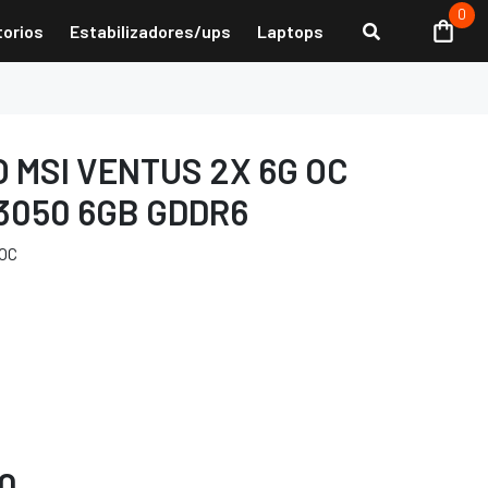
0
torios
Estabilizadores/ups
Laptops
O MSI VENTUS 2X 6G OC
3050 6GB GDDR6
 OC
00