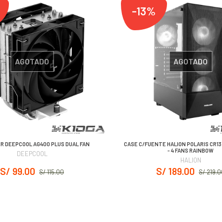
-13%
AGOTADO
AGOTADO
ER DEEPCOOL AG400 PLUS DUAL FAN
CASE C/FUENTE HALION POLARIS CR13
- 4 FANS RAINBOW
DEEPCOOL
HALION
S/ 99.00
S/ 189.00
S/ 115.00
S/ 219.