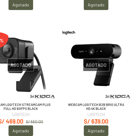
Agotado
Agotado
4%
AGOTADO
AGOTADO
AM LOGITECH STREAMCAM PLUS
WEBCAM LOGITECH B2B BRIO ULTRA
FULL HD 60FPS BLACK
HD 4K BLACK
LOGITECH
LOGITECH
S/ 469.00
S/ 639.00
S/ 550.00
Agotado
Agotado