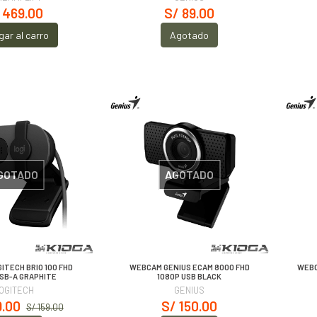
 469.00
S/ 89.00
gar al carro
Agotado
GOTADO
AGOTADO
ITECH BRIO 100 FHD
WEBCAM GENIUS ECAM 8000 FHD
WEBC
USB-A GRAPHITE
1080P USB BLACK
OGITECH
GENIUS
9.00
S/ 150.00
S/ 159.00