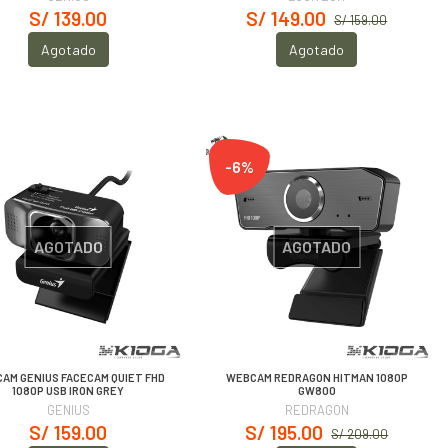
S/ 139.00
S/ 149.00
S/ 159.00
Agotado
Agotado
-6%
AGOTADO
AGOTADO
AM GENIUS FACECAM QUIET FHD
WEBCAM REDRAGON HITMAN 1080P
1080P USB IRON GREY
GW800
GENIUS
REDRAGON
S/ 159.00
S/ 195.00
S/ 209.00