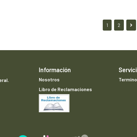
1
2
Información
Servici
Nosotros
Termino
ral.
Libro de Reclamaciones