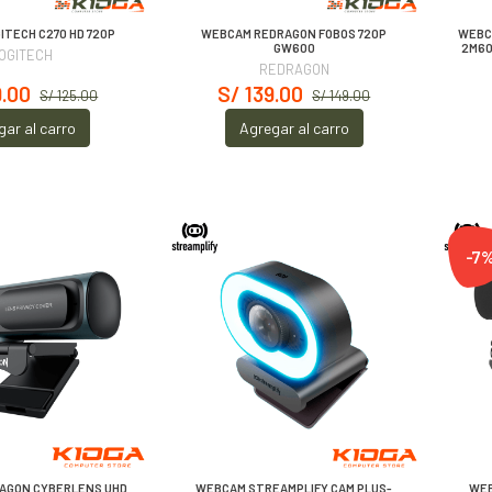
ITECH C270 HD 720P
WEBCAM REDRAGON FOBOS 720P
WEBCA
GW600
2M60
OGITECH
REDRAGON
9.00
S/ 139.00
S/ 125.00
S/ 149.00
gar al carro
Agregar al carro
-7
AGON CYBERLENS UHD
WEBCAM STREAMPLIFY CAM PLUS-
WEB