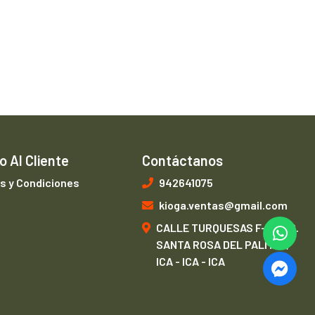
o Al Cliente
Contáctanos
s y Condiciones
942641075
kioga.ventas@gmail.com
CALLE TURQUESAS F-1, URB.
SANTA ROSA DEL PALMAR,
ICA - ICA - ICA