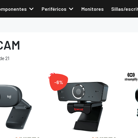
omponentes
Periféricos
Monitores
Sillas/escri
CAM
de 21
-6%