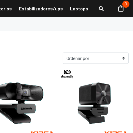
0
torios
Estabilizadores/ups
Laptops