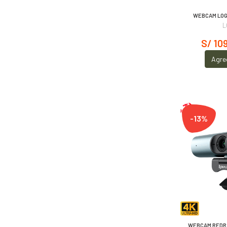
WEBCAM LOG
L
S/ 10
Agre
-13%
WEBCAM REDR