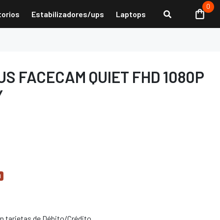
0
torios
Estabilizadores/ups
Laptops
S FACECAM QUIET FHD 1080P
Y
d
 tarjetas de Débito/Crédito