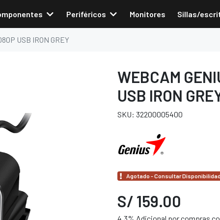
omponentes
Periféricos
Monitores
Sillas/escri
080P USB IRON GREY
WEBCAM GENIU
USB IRON GRE
SKU: 32200005400
Agotado - Consultar Disponibilida
S/ 159.00
4.3% Adicional por compras con