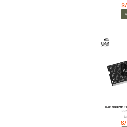
S/
A
A
RAM SODIMM T
DD
TE
S/