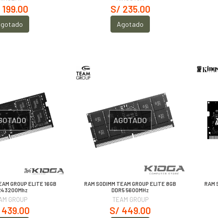
 199.00
S/ 235.00
gotado
Agotado
GOTADO
AGOTADO
EAM GROUP ELITE 16GB
RAM SODIMM TEAM GROUP ELITE 8GB
RAM 
R4 3200Mhz
DDR5 5600MHz
AM GROUP
TEAM GROUP
 439.00
S/ 449.00