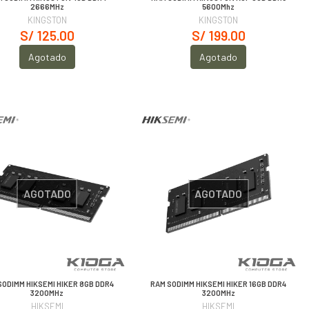
2666MHz
5600Mhz
KINGSTON
KINGSTON
S/ 125.00
S/ 199.00
Agotado
Agotado
AGOTADO
AGOTADO
SODIMM HIKSEMI HIKER 8GB DDR4
RAM SODIMM HIKSEMI HIKER 16GB DDR4
3200MHz
3200MHz
HIKSEMI
HIKSEMI