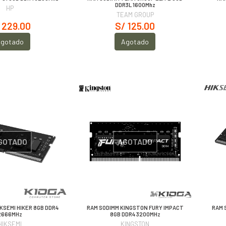
DDR3L 1600Mhz
HP
TEAM GROUP
 229.00
S/ 125.00
gotado
Agotado
GOTADO
AGOTADO
KSEMI HIKER 8GB DDR4
RAM SODIMM KINGSTON FURY IMPACT
RAM 
2666MHz
8GB DDR4 3200MHz
HIKSEMI
KINGSTON