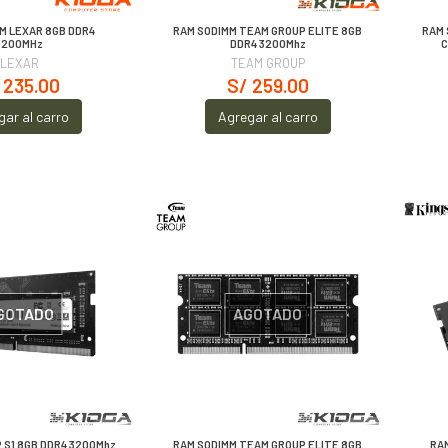
M LEXAR 8GB DDR4
RAM SODIMM TEAM GROUP ELITE 8GB
RAM 
3200MHz
DDR4 3200Mhz
C
LEXAR
TEAM GROUP
 235.00
S/ 259.00
gar al carro
Agregar al carro
GOTADO
AGOTADO
 S1 8GB DDR4 3200Mhz
RAM SODIMM TEAM GROUP ELITE 8GB
RA