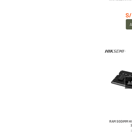
S/
A
A
RAM SODIMM HI