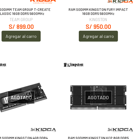
SODIMM TEAM GROUP T-CREATE
RAM SODIMM KINGSTON FURY IMPACT
LASSIC 16GB DDR5 5600MHz
16GB DDR5 5600MHz
TEAM GROUP
KINGSTON
S/ 899.00
S/ 950.00
Agregar al carro
Agregar al carro
AGOTADO
AGOTADO
M SODIMM KINGSTON 4GB DDR4
RAM SODIMM KINGSTON KCP 8GB DDR5