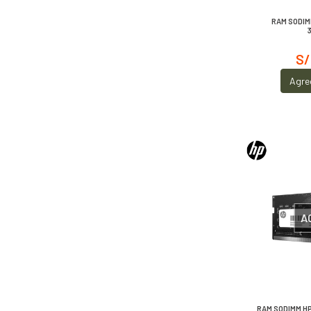
RAM SODIM
S/
Agre
A
RAM SODIMM HP