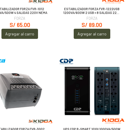
TABILIZADOR FORZA FVR-1012
ESTABILIZADOR FORZA FVR-1222USB
VA/500W 4 SALIDAS 220V NEMA
1200VA/600W 2 USB + 8 SALIDAS 220V
NEMA
FORZA
FORZA
S/ 65.00
S/ 89.00
Agregar al carro
Agregar al carro
TABILIZADOR FORZA FVR-3002
UPS CDP R-SMART 1010I 1000VA/500W