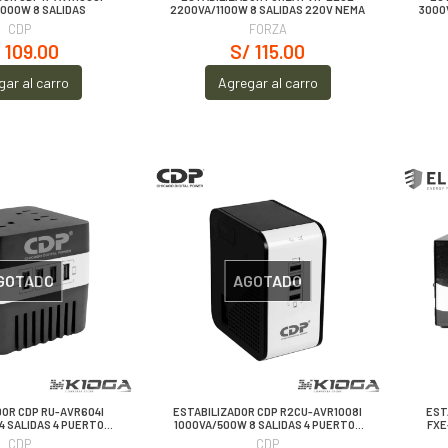
1000W 8 SALIDAS
2200VA/1100W 8 SALIDAS 220V NEMA
3000
CDP
FORZA
 109.00
S/ 115.00
gar al carro
Agregar al carro
GOTADO
AGOTADO
DOR CDP RU-AVR604I
ESTABILIZADOR CDP R2CU-AVR1008I
EST
4 SALIDAS 4 PUERTOS
1000VA/500W 8 SALIDAS 4 PUERTOS
FXE
USB
USB
CDP
CDP