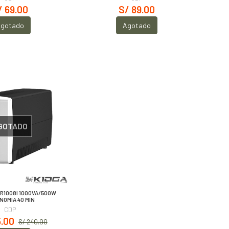
/ 69.00
S/ 89.00
gotado
Agotado
GOTADO
PR1008I 1000VA/500W
NOMIA 40 MIN
CDP
5.00
S/ 240.00