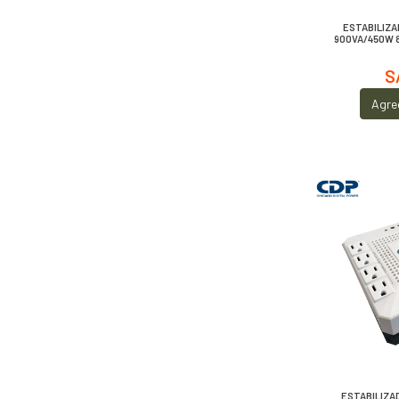
ESTABILIZA
900VA/450W 
S
Agre
ESTABILIZA