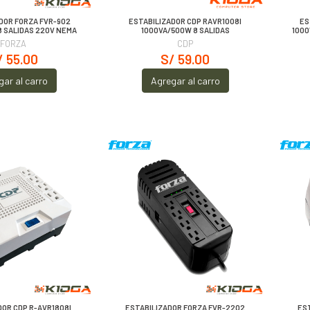
DOR FORZA FVR-902
ESTABILIZADOR CDP RAVR1008I
ES
8 SALIDAS 220V NEMA
1000VA/500W 8 SALIDAS
1000
FORZA
CDP
/ 55.00
S/ 59.00
gar al carro
Agregar al carro
DOR CDP R-AVR1808I
ESTABILIZADOR FORZA FVR-2202
ES