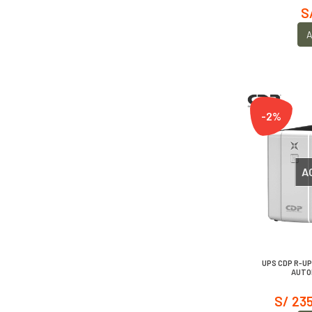
S
A
-2%
A
UPS CDP R-U
AUTO
S/ 23