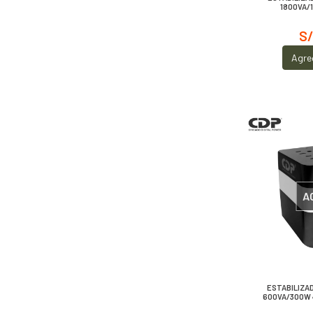
1800VA/
S/
Agre
A
ESTABILIZA
600VA/300W 