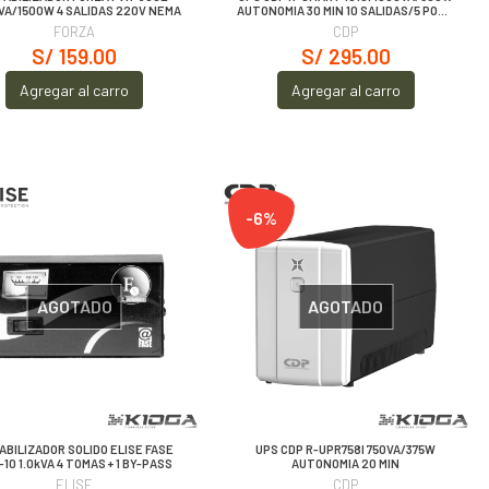
VA/1500W 4 SALIDAS 220V NEMA
AUTONOMIA 30 MIN 10 SALIDAS/5 PORT
USB-A/1 PORT USB-C BLACK
FORZA
CDP
S/ 159.00
S/ 295.00
Agregar al carro
Agregar al carro
-6%
AGOTADO
AGOTADO
ABILIZADOR SOLIDO ELISE FASE
UPS CDP R-UPR758I 750VA/375W
-10 1.0kVA 4 TOMAS + 1 BY-PASS
AUTONOMIA 20 MIN
ELISE
CDP