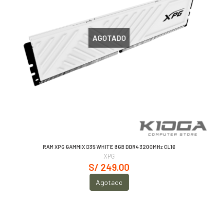
AGOTADO
RAM XPG GAMMIX D35 WHITE 8GB DDR4 3200MHz CL16
XPG
S/ 249.00
Agotado