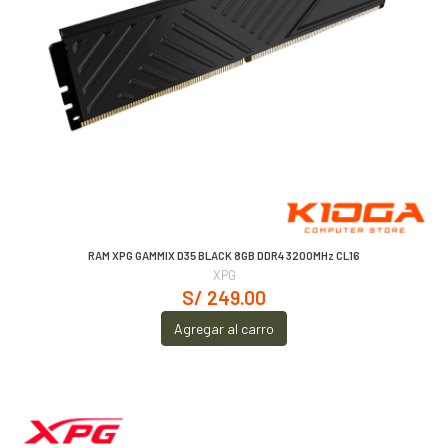
RAM XPG GAMMIX D35 BLACK 8GB DDR4 3200MHz CL16
XPG
S/ 249.00
Agregar al carro