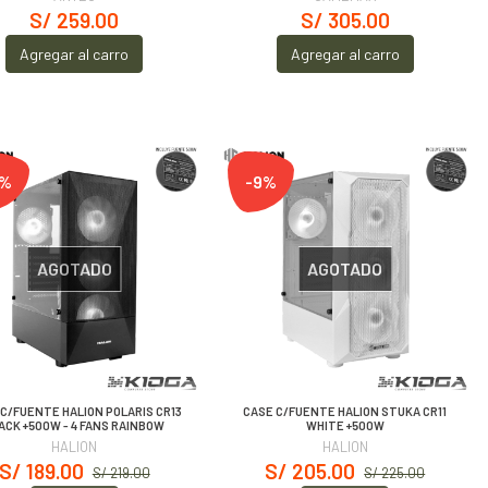
S/ 259.00
S/ 305.00
Agregar al carro
Agregar al carro
3%
-9%
AGOTADO
AGOTADO
C/FUENTE HALION POLARIS CR13
CASE C/FUENTE HALION STUKA CR11
ACK +500W - 4 FANS RAINBOW
WHITE +500W
HALION
HALION
S/ 189.00
S/ 205.00
S/ 219.00
S/ 225.00