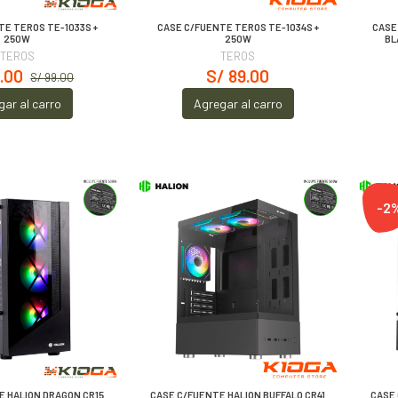
TE TEROS TE-1033S +
CASE C/FUENTE TEROS TE-1034S +
CASE
250W
250W
BL
TEROS
TEROS
.00
S/ 89.00
S/ 99.00
gar al carro
Agregar al carro
-2
E HALION DRAGON CR15
CASE C/FUENTE HALION BUFFALO CR41
CASE 