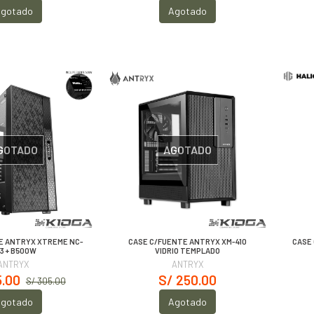
gotado
Agotado
GOTADO
AGOTADO
E ANTRYX XTREME NC-
CASE C/FUENTE ANTRYX XM-410
CASE 
3 + B500W
VIDRIO TEMPLADO
ANTRYX
ANTRYX
5.00
S/ 250.00
S/ 305.00
gotado
Agotado