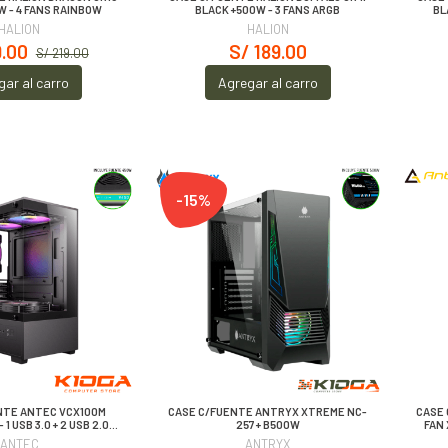
W - 4 FANS RAINBOW
BLACK +500W - 3 FANS ARGB
BL
HALION
HALION
9.00
S/ 189.00
S/ 219.00
gar al carro
Agregar al carro
-15%
NTE ANTEC VCX100M
CASE C/FUENTE ANTRYX XTREME NC-
CASE 
 1 USB 3.0 + 2 USB 2.0
257 + B500W
FAN 
TX + 450W
ANTEC
ANTRYX