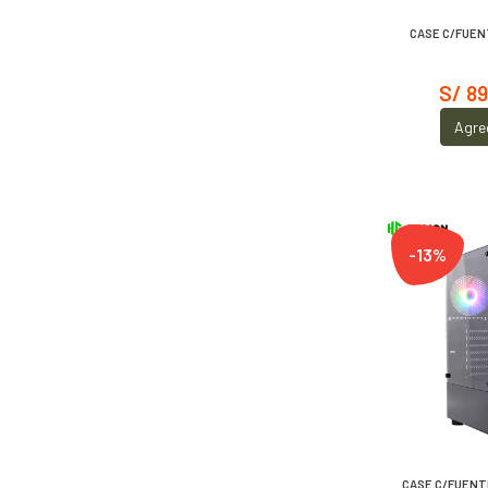
CASE C/FUEN
S/ 89
Agre
-13%
CASE C/FUENT