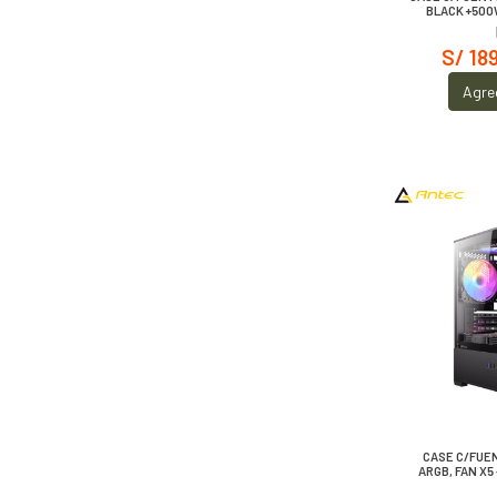
BLACK +500
S/ 18
Agre
CASE C/FUE
ARGB, FAN X5 -
MA