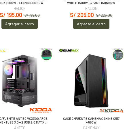
ACK +500W - 4 FANS RAINBOW
WHITE +500W - 4 FANS RAINBOW
HALION
HALION
S/ 195.00
S/ 205.00
S/ 199.00
S/ 225.00
Agregar al carro
Agregar al carro
C/FUENTE ANTEC VCX300 ARGB,
CASE C/FUENTE GAMEMAX SHINE G517
X5 - 1 USB 3.0 + 2 USB 2.0 MATX +
+ 550W
550W
ANTEC
GAMEMAX