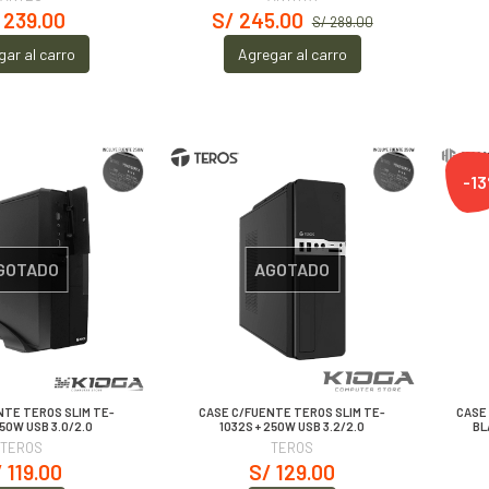
 239.00
S/ 245.00
S/ 289.00
gar al carro
Agregar al carro
-1
GOTADO
AGOTADO
NTE TEROS SLIM TE-
CASE C/FUENTE TEROS SLIM TE-
CASE 
250W USB 3.0/2.0
1032S + 250W USB 3.2/2.0
BL
TEROS
TEROS
 119.00
S/ 129.00