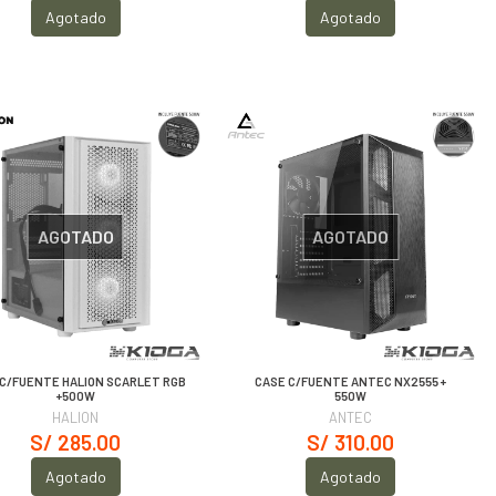
Agotado
Agotado
AGOTADO
AGOTADO
C/FUENTE HALION SCARLET RGB
CASE C/FUENTE ANTEC NX2555 +
+500W
550W
HALION
ANTEC
S/ 285.00
S/ 310.00
Agotado
Agotado