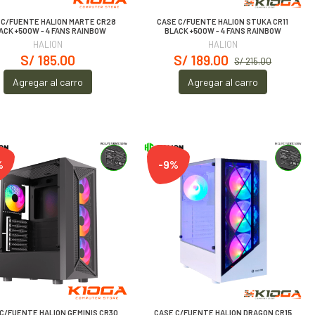
 C/FUENTE HALION MARTE CR28
CASE C/FUENTE HALION STUKA CR11
ACK +500W - 4 FANS RAINBOW
BLACK +500W - 4 FANS RAINBOW
HALION
HALION
S/ 185.00
S/ 189.00
S/ 215.00
Agregar al carro
Agregar al carro
%
-9%
C/FUENTE HALION GEMINIS CR30
CASE C/FUENTE HALION DRAGON CR15