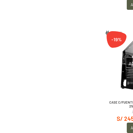
A
-19%
A
CASE C/FUENT
25
S/ 24
A