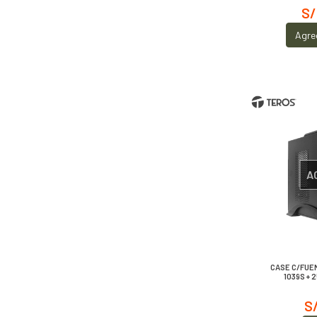
S/
Agre
A
CASE C/FUE
1039S + 
S/