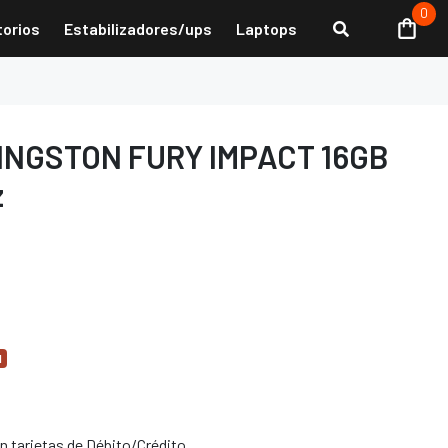
0
torios
Estabilizadores/ups
Laptops
INGSTON FURY IMPACT 16GB
z
d
 tarjetas de Débito/Crédito