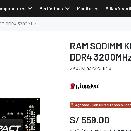
omponentes
Periféricos
Monitores
Sillas/escri
GB DDR4 3200MHz
RAM SODIMM K
DDR4 3200MH
SKU: KF432S20IB/16
Agotado - Consultar Disponibilida
S/ 559.00
4.3% Adicional por compras con