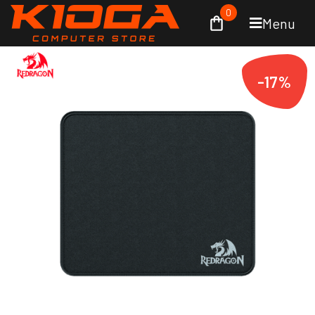
0
Menu
-17%