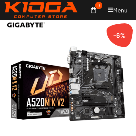
0
Menu
-6%