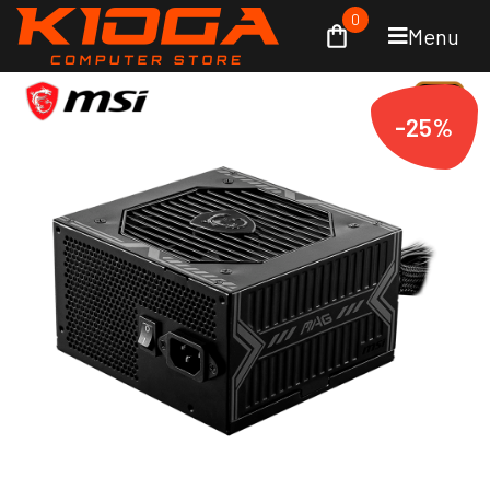
0
Menu
-25%