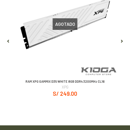
AGOTADO
RAM XPG GAMMIX D35 WHITE 8GB DDR4 3200MHz CL16
XPG
S/ 249.00