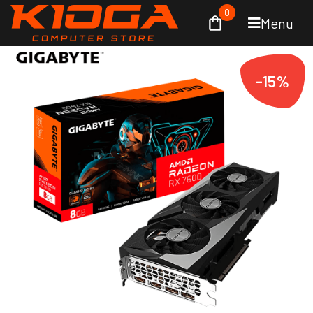
0
Menu
-15%