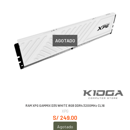
AGOTADO
RAM XPG GAMMIX D35 WHITE 8GB DDR4 3200MHz CL16
XPG
S/ 249.00
Agotado