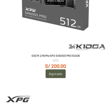
AGOTADO
SSD M.2 NVMe XPG SX6000 PRO 512GB
XPG
S/ 200.00
Agotado