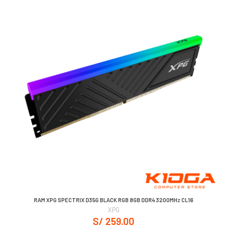
RAM XPG SPECTRIX D35G BLACK RGB 8GB DDR4 3200MHz CL16
XPG
S/ 259.00