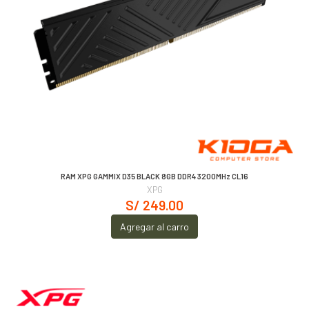
RAM XPG GAMMIX D35 BLACK 8GB DDR4 3200MHz CL16
XPG
S/ 249.00
Agregar al carro