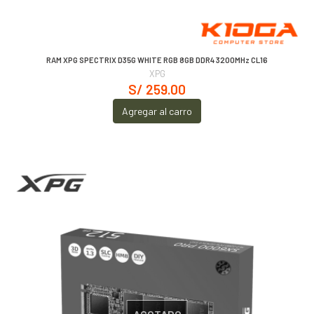
RAM XPG SPECTRIX D35G WHITE RGB 8GB DDR4 3200MHz CL16
XPG
S/ 259.00
Agregar al carro