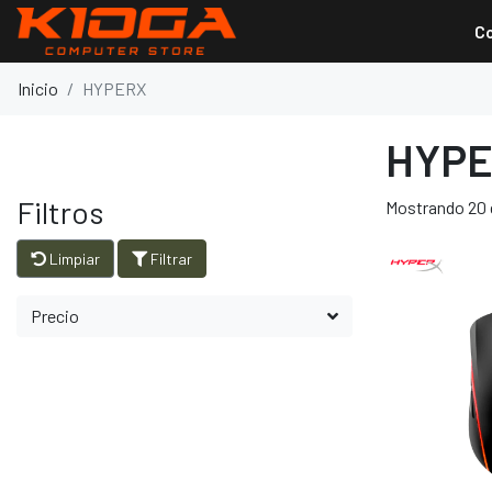
C
Inicio
HYPERX
HYP
Filtros
Mostrando 20 
Limpiar
Filtrar
Precio