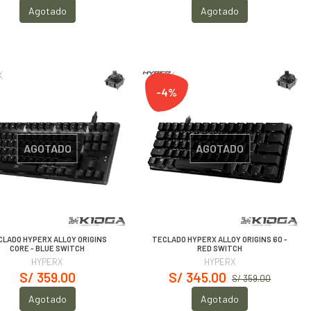
Agotado
Agotado
-4%
AGOTADO
AGOTADO
CLADO HYPERX ALLOY ORIGINS
TECLADO HYPERX ALLOY ORIGINS 60 -
CORE - BLUE SWITCH
RED SWITCH
HYPERX
HYPERX
S/ 359.00
S/ 345.00
S/ 359.00
Agotado
Agotado