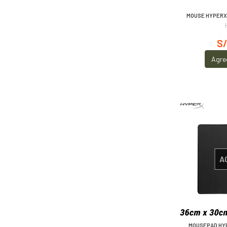
MOUSE HYPERX
S/
Agre
A
MOUSEPAD HY