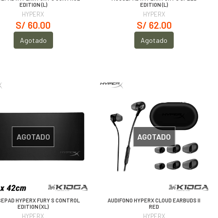
EDITION (L)
EDITION (L)
HYPERX
HYPERX
S/ 60.00
S/ 62.00
Agotado
Agotado
AGOTADO
AGOTADO
EPAD HYPERX FURY S CONTROL
AUDIFONO HYPERX CLOUD EARBUDS II
EDITION (XL)
RED
HYPERX
HYPERX