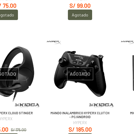
/ 75.00
S/ 99.00
gotado
Agotado
GOTADO
AGOTADO
PERX CLOUD STINGER
MANDO INALAMBRICO HYPERX CLUTCH
M
- PC/ANDROID
HYPERX
HYPERX
5.00
S/ 185.00
S/ 175.00