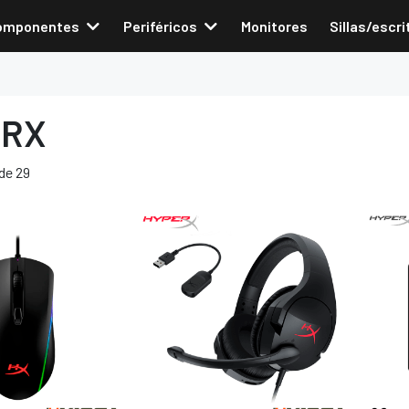
omponentes
Periféricos
Monitores
Sillas/escri
ERX
de 29