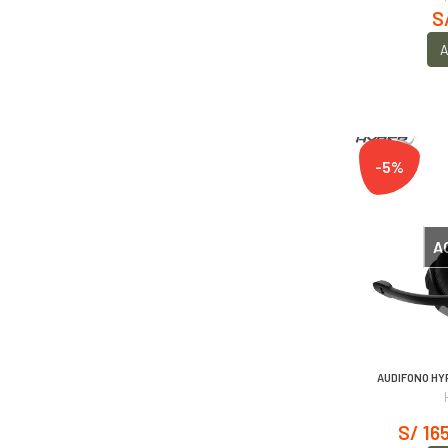
S
A
-5%
A
AUDIFONO HY
S/ 16