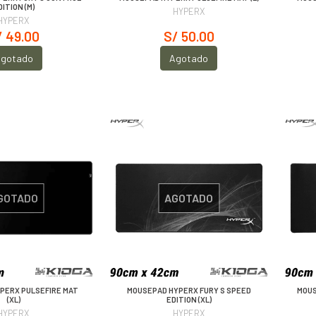
DITION (M)
HYPERX
HYPERX
/ 49.00
S/ 50.00
gotado
Agotado
GOTADO
AGOTADO
PERX PULSEFIRE MAT
MOUSEPAD HYPERX FURY S SPEED
MOUS
(XL)
EDITION (XL)
HYPERX
HYPERX