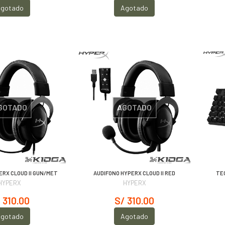
gotado
Agotado
GOTADO
AGOTADO
ERX CLOUD II GUN/MET
AUDIFONO HYPERX CLOUD II RED
TE
HYPERX
HYPERX
 310.00
S/ 310.00
gotado
Agotado