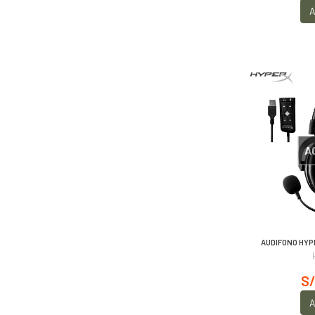
A
A
AUDIFONO HYP
S/
A