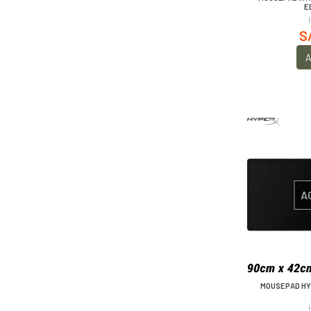
E
S
A
A
MOUSEPAD HY