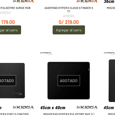
 PULSEFIRE SURGE RGB
AUDIFONO HYPERX CLOUD STINGER S
MOUSE
7.1
HYPERX
HYPERX
 179.00
S/ 219.00
gar al carro
Agregar al carro
GOTADO
AGOTADO
PERX FURY S CONTROL
MOUSEPAD HYPERX PULSEFIRE MAT (L)
MOUS