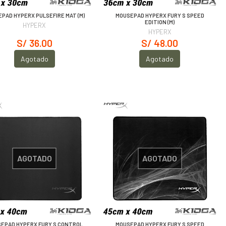
PAD HYPERX PULSEFIRE MAT (M)
MOUSEPAD HYPERX FURY S SPEED
EDITION (M)
HYPERX
HYPERX
S/ 36.00
S/ 48.00
Agotado
Agotado
AGOTADO
AGOTADO
EPAD HYPERX FURY S CONTROL
MOUSEPAD HYPERX FURY S SPEED