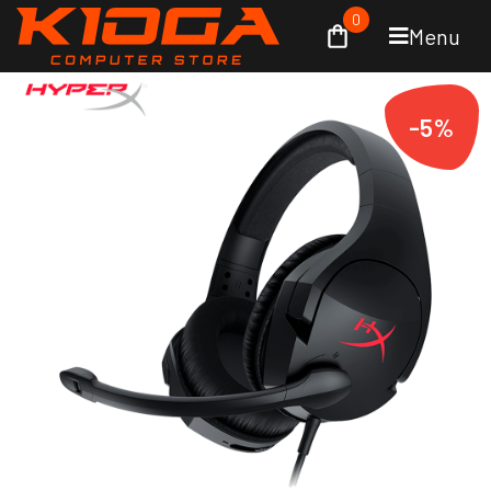
0
Menu
-5%