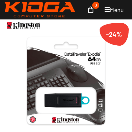
0
Menu
-24%