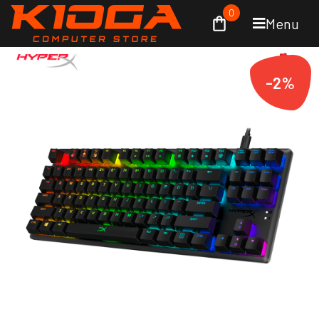
0
Menu
-2%