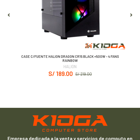
CASE C/FUENTE HALION DRAGON CR15 BLACK +500W - 4 FANS
RAINBOW
HALION
S/ 189.00
S/ 219.00
Empresa dedicada a la venta y servicios de computo en