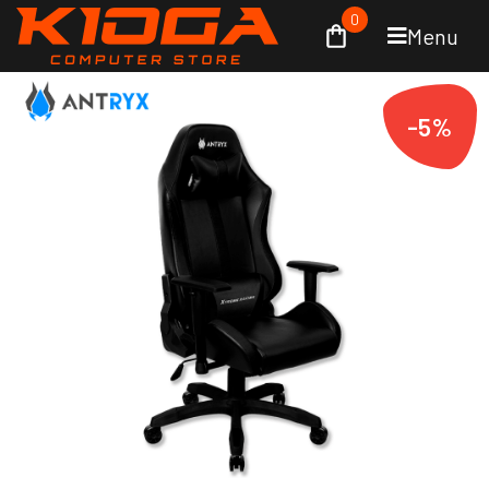
0
Menu
-5%