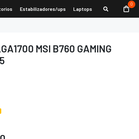
0
torios
Estabilizadores/ups
Laptops
LGA1700 MSI B760 GAMING
5
00