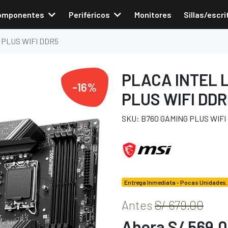
omponentes
Periféricos
Monitores
Sillas/escri
 PLUS WIFI DDR5
PLACA INTEL 
-16%
PLUS WIFI DDR
SKU: B760 GAMING PLUS WIFI
Entrega Inmediata - Pocas Unidades.
Antes
S/ 679.00
Ahora S/ 569.