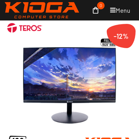
0
Menu
-12%