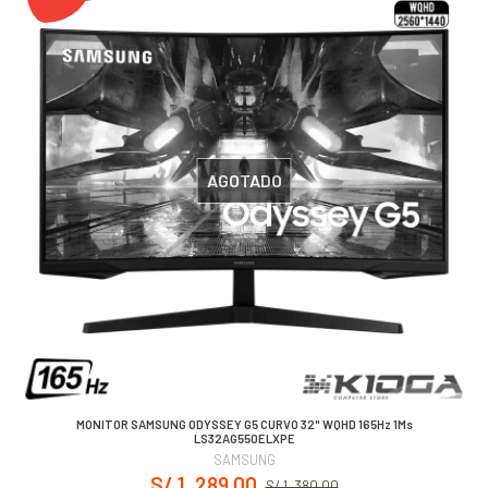
AGOTADO
MONITOR SAMSUNG ODYSSEY G5 CURVO 32" WQHD 165Hz 1Ms
LS32AG550ELXPE
SAMSUNG
S/ 1, 289.00
S/ 1, 380.00