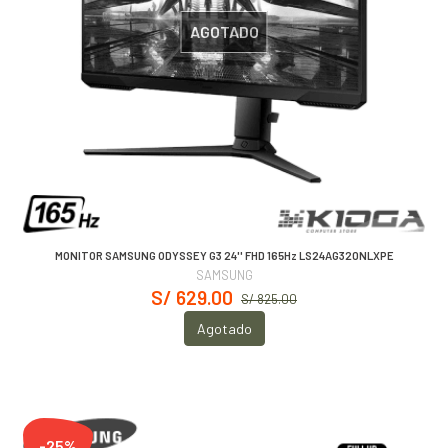
AGOTADO
MONITOR SAMSUNG ODYSSEY G3 24'' FHD 165Hz LS24AG320NLXPE
SAMSUNG
S/ 629.00
S/ 825.00
Agotado
-25%