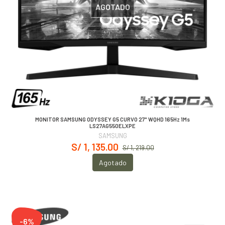
AGOTADO
MONITOR SAMSUNG ODYSSEY G5 CURVO 27" WQHD 165Hz 1Ms
LS27AG550ELXPE
SAMSUNG
S/ 1, 135.00
S/ 1, 219.00
Agotado
-6%