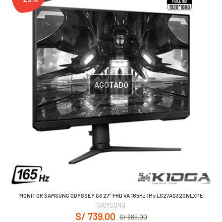
AGOTADO
MONITOR SAMSUNG ODYSSEY G3 27" FHD VA 165Hz 1Ms LS27AG320NLXPE
SAMSUNG
S/ 739.00
S/ 985.00