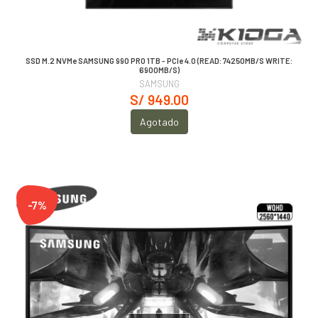
SSD M.2 NVMe SAMSUNG 990 PRO 1TB - PCIe 4.0 (READ: 74250MB/S WRITE:
6900MB/S)
SAMSUNG
S/ 949.00
Agotado
-7%