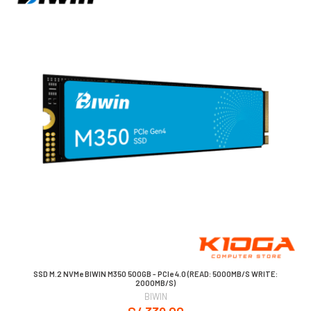
SSD M.2 NVMe BIWIN M350 500GB - PCIe 4.0 (READ: 5000MB/S WRITE:
2000MB/S)
BIWIN