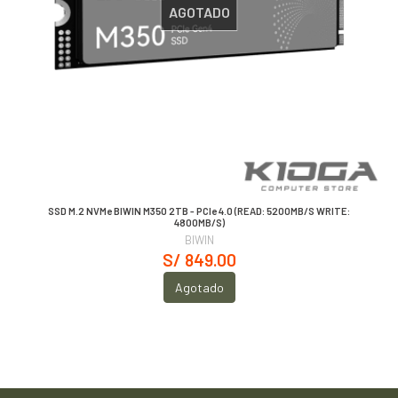
AGOTADO
SSD M.2 NVMe BIWIN M350 2TB - PCIe 4.0 (READ: 5200MB/S WRITE:
4800MB/S)
BIWIN
S/ 849.00
Agotado