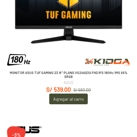
MONITOR ASUS TUF GAMING 23.8'' PLANO VG249Q3A FHD IPS 180Hz 1MS 99%
SRGB
ASUS
S/ 539.00
S/ 560.00
Agregar al carro
-3%