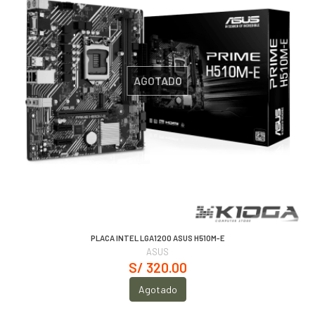
AGOTADO
PLACA INTEL LGA1200 ASUS H510M-E
ASUS
S/ 320.00
Agotado