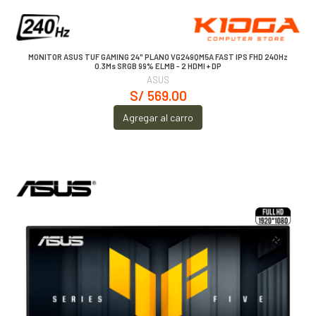
MONITOR ASUS TUF GAMING 24" PLANO VG249QM5A FAST IPS FHD 240Hz
0.3Ms SRGB 99% ELMB - 2 HDMI + DP
ASUS
S/ 569.00
Agregar al carro