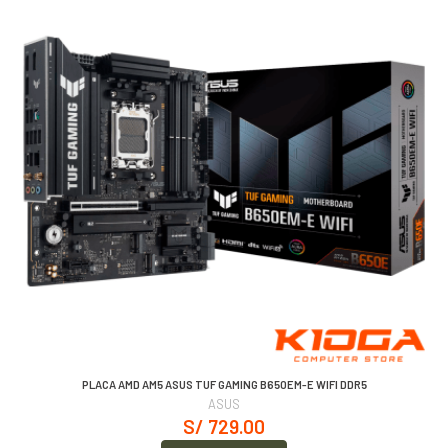
PLACA AMD AM5 ASUS TUF GAMING B650EM-E WIFI DDR5
ASUS
S/ 729.00