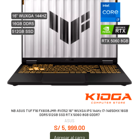
NB ASUS TUF F16 FX608JMR-RV352 16" WUXGA IPS 144Hz I7-14650HX 16GB
DDR5 512GB SSD RTX 5060 8GB GDDR7
ASUS
S/ 5, 999.00
Agregar al carro