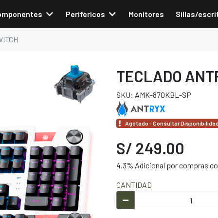
omponentes
Periféricos
Monitores
Sillas/escri
WITCH
TECLADO ANTR
SKU: AMK-870KBL-SP
Agotado - Consultar Disponibilida
S/ 249.00
4.3% Adicional por compras con
CANTIDAD