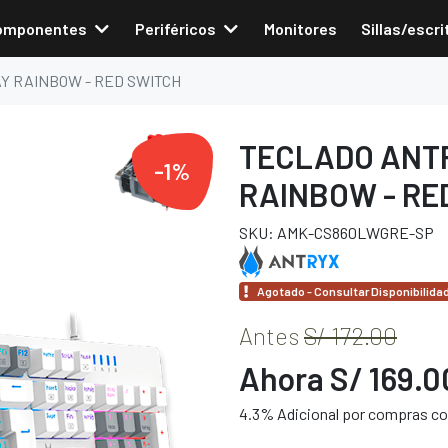
omponentes
Periféricos
Monitores
Sillas/escri
Y RAINBOW - RED SWITCH
TECLADO ANTR
-1%
RAINBOW - RE
SKU: AMK-CS860LWGRE-SP
Agotado - Consultar Disponibilida
Antes
S/ 172.00
Ahora S/ 169.0
4.3% Adicional por compras con