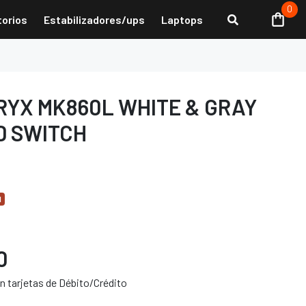
0
torios
Estabilizadores/ups
Laptops
YX MK860L WHITE & GRAY
D SWITCH
d
0
 tarjetas de Débito/Crédito