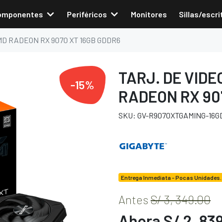
omponentes
Periféricos
Monitores
Sillas/escri
MD RADEON RX 9070 XT 16GB GDDR6
TARJ. DE VID
-15%
RADEON RX 90
SKU: GV-R9070XTGAMING-16G
Entrega Inmediata - Pocas Unidades.
Antes
S/ 3, 349.00
Ahora S/ 2, 83