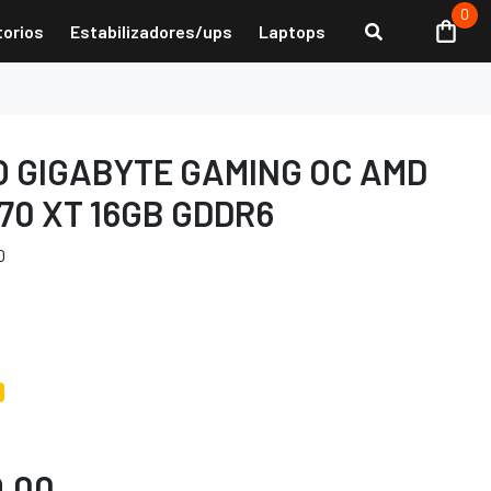
0
torios
Estabilizadores/ups
Laptops
EO GIGABYTE GAMING OC AMD
70 XT 16GB GDDR6
D
9.00