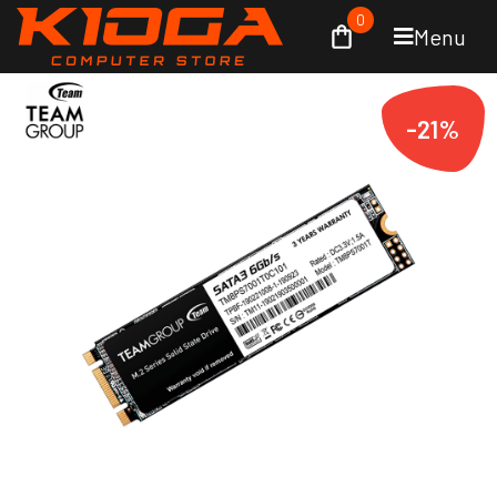
0
Menu
-21%