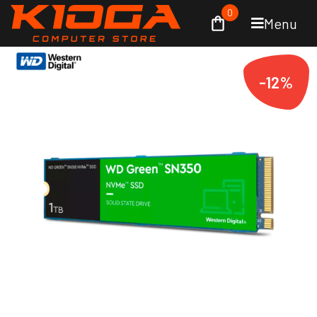
0
Menu
-12%