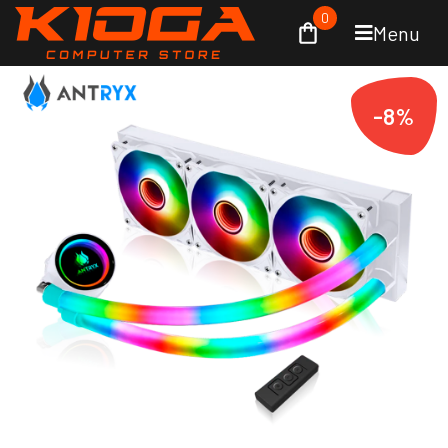
0
Menu
-8%