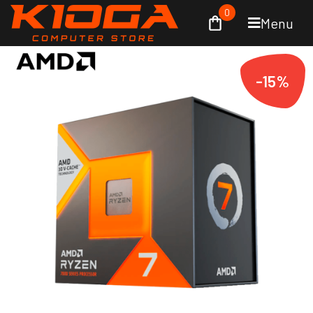
0
Menu
-15%