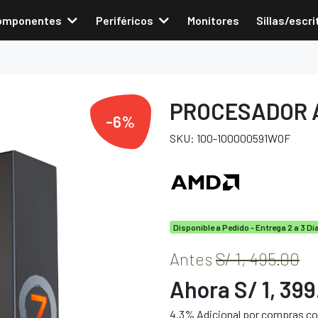
omponentes
Periféricos
Monitores
Sillas/escri
PROCESADOR A
-6%
SKU: 100-100000591WOF
Disponible a Pedido - Entrega 2 a 3 Dí
Antes
S/ 1, 495.00
Ahora S/ 1, 39
4.3% Adicional por compras con