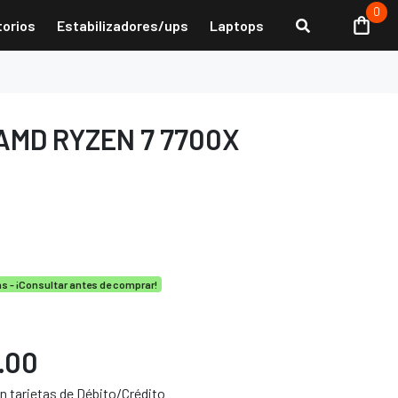
0
torios
Estabilizadores/ups
Laptops
MD RYZEN 7 7700X
as - ¡Consultar antes de comprar!
9.00
 tarjetas de Débito/Crédito