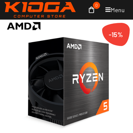
0
Menu
-15%