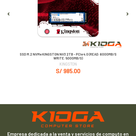
SSD M.2 NVMe KINGSTON NV3 2TB - PCIe 4.0 (READ: 6000MB/S
WRITE: 5000MB/S)
KINGSTON
S/ 985.00
Empresa dedicada a la venta y servicios de computo en