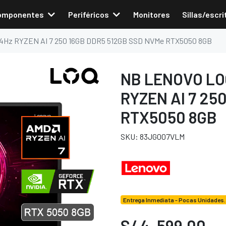
omponentes
Periféricos
Monitores
Sillas/escri
44Hz RYZEN AI 7 250 16GB DDR5 512GB SSD NVMe RTX5050 8GB
NB LENOVO LOQ
RYZEN AI 7 25
RTX5050 8GB
SKU: 83JG007VLM
Entrega Inmediata - Pocas Unidades.
S/ 4, 599.00