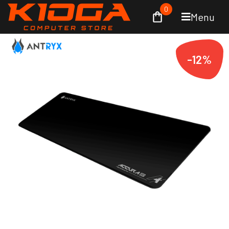
0
Menu
-12%