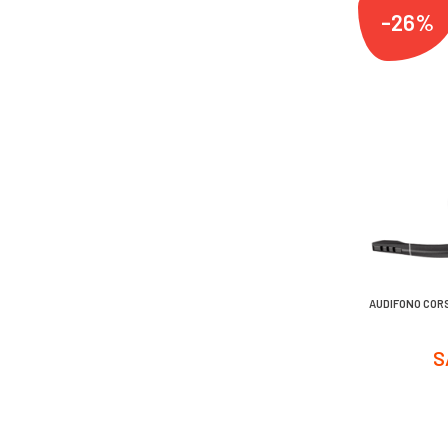
-26%
AUDIFONO CORS
S