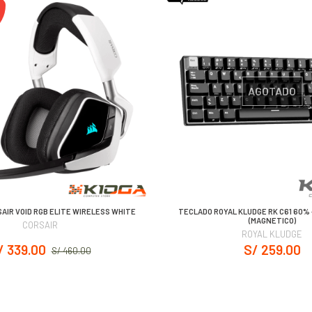
AGOTADO
AIR VOID RGB ELITE WIRELESS WHITE
TECLADO ROYAL KLUDGE RK C61 60% 
(MAGNETICO)
CORSAIR
ROYAL KLUDGE
/ 339.00
S/ 259.00
S/ 460.00