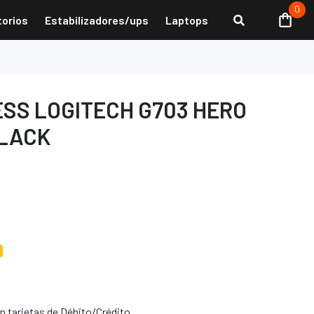
0
torios
Estabilizadores/ups
Laptops
SS LOGITECH G703 HERO
BLACK
 tarjetas de Débito/Crédito