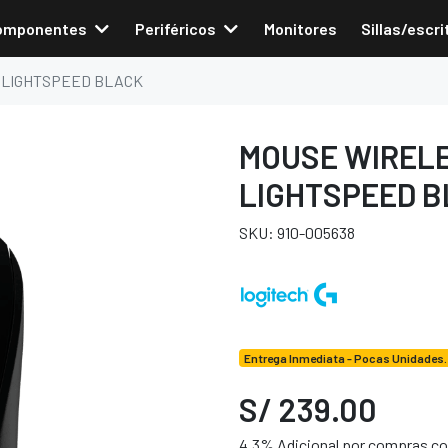
omponentes
Periféricos
Monitores
Sillas/escri
 LIGHTSPEED BLACK
MOUSE WIRELE
LIGHTSPEED 
SKU: 910-005638
Entrega Inmediata - Pocas Unidades.
S/ 239.00
4.3% Adicional por compras con