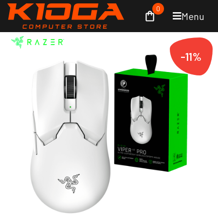
0
Menu
-11%