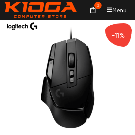
0
Menu
-11%