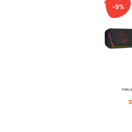
-9%
PARLA
S