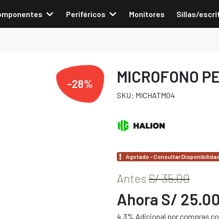
omponentes
Periféricos
Monitores
Sillas/escri
MICROFONO PE
-28%
SKU: MICHATM04
Agotado - Consultar Disponibilida
Antes
S/ 35.00
Ahora S/ 25.0
4.3% Adicional por compras con