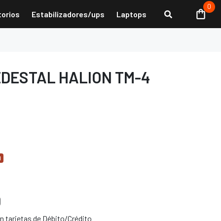
0
torios
Estabilizadores/ups
Laptops
DESTAL HALION TM-4
d
0
 tarjetas de Débito/Crédito