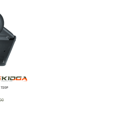
 720P
.00