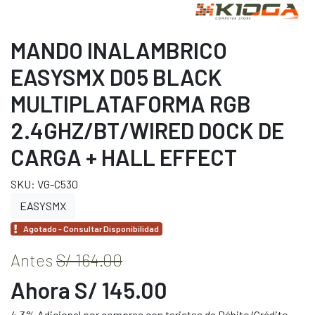
MANDO INALAMBRICO
EASYSMX D05 BLACK
MULTIPLATAFORMA RGB
2.4GHZ/BT/WIRED DOCK DE
CARGA + HALL EFFECT
SKU: VG-C530
EASYSMX
Agotado - Consultar Disponibilidad
Antes
S/ 164.00
Ahora S/ 145.00
4.3% Adicional por compras con tarjetas de Débito/Crédito