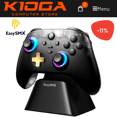
0
Menu
-11%