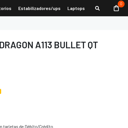
0
torios
Estabilizadores/ups
Laptops
EDRAGON A113 BULLET QT
0
 tarjetas de Débito/Crédito