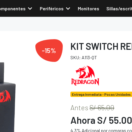
omponentes
Periféricos
Monitores
Sillas/escri
KIT SWITCH R
-15%
SKU: A113-QT
Entrega Inmediata - Pocas Unidades.
Antes
S/ 65.00
Ahora S/ 55.0
4.3% Adicional por compras con