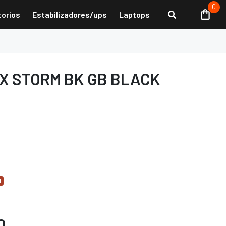
0
torios
Estabilizadores/ups
Laptops
X STORM BK GB BLACK
d
0