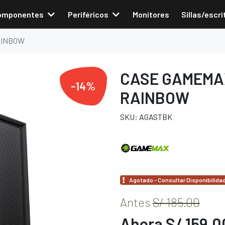
omponentes
Periféricos
Monitores
Sillas/escri
AINBOW
CASE GAMEMA
-14%
RAINBOW
SKU: AGASTBK
Agotado - Consultar Disponibilida
Antes
S/ 185.00
Ahora S/ 159.0