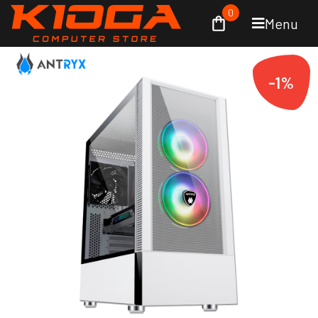
0
Menu
-1%