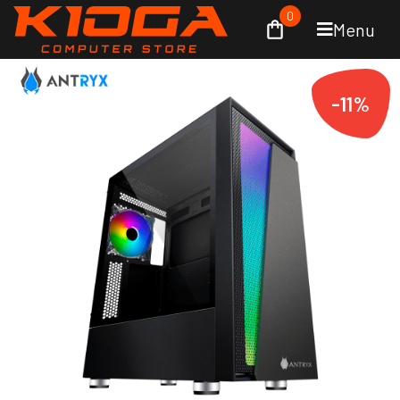
0
Menu
-11%