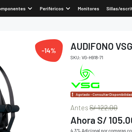
omponentes
Periféricos
Monitores
Sillas/escri
AUDIFONO VSG
-14%
SKU: VG-H918-71
Agotado - Consultar Disponibilida
Antes
S/ 122.00
Ahora S/ 105.0
4.3% Adicional por compras con