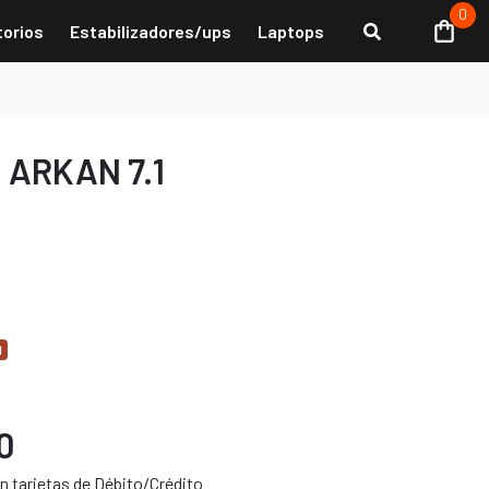
0
torios
Estabilizadores/ups
Laptops
 ARKAN 7.1
d
0
 tarjetas de Débito/Crédito