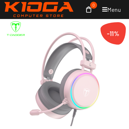
0
Menu
-11%