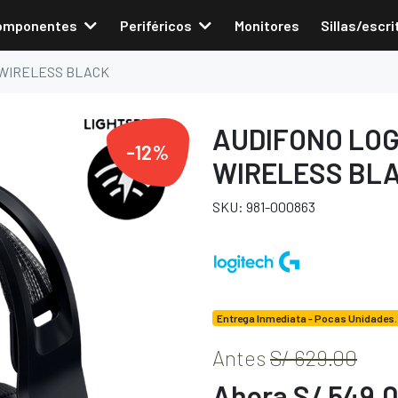
omponentes
Periféricos
Monitores
Sillas/escri
 WIRELESS BLACK
AUDIFONO LOG
-12%
WIRELESS BL
SKU: 981-000863
Entrega Inmediata - Pocas Unidades.
Antes
S/ 629.00
Ahora S/ 549.