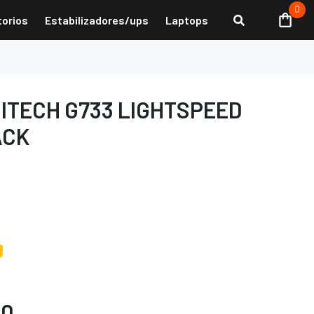
0
torios
Estabilizadores/ups
Laptops
ITECH G733 LIGHTSPEED
ACK
00