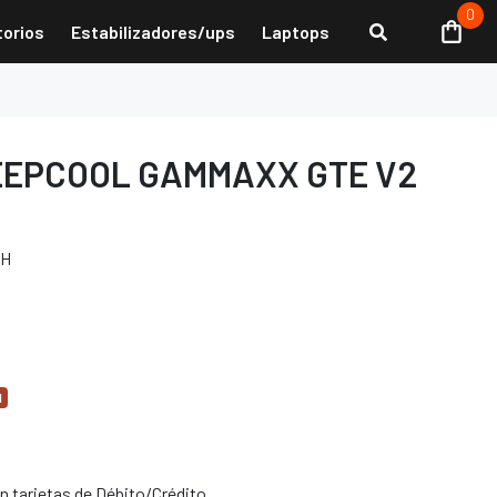
0
torios
Estabilizadores/ups
Laptops
EEPCOOL GAMMAXX GTE V2
WH
d
 tarjetas de Débito/Crédito