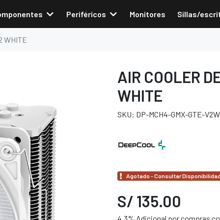
omponentes
Periféricos
Monitores
Sillas/escri
2 WHITE
AIR COOLER D
WHITE
SKU: DP-MCH4-GMX-GTE-V2
Agotado - Consultar Disponibilida
S/ 135.00
4.3% Adicional por compras con