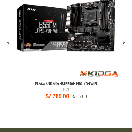
PLACA AMD AM4 MSI B550M PRO-VDH WIFI
MSI
S/ 369.00
S/ 419.00