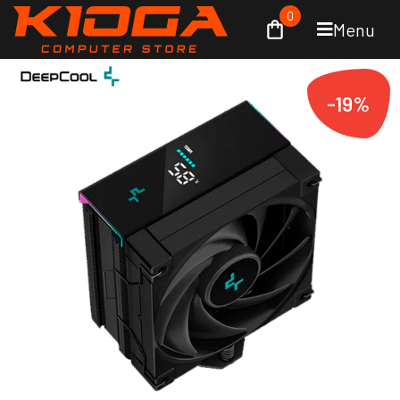
0
Menu
-19%